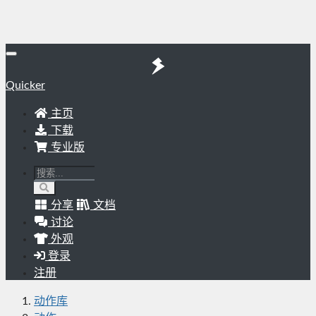
Quicker
主页
下载
专业版
分享
文档
讨论
外观
登录
注册
动作库