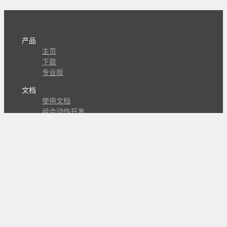
产品
主页
下载
专业版
文档
使用文档
组合动作开发
知识库
版本历史
瓜皮学堂
分享
动作库
子程序
外观
交流
问答讨论区