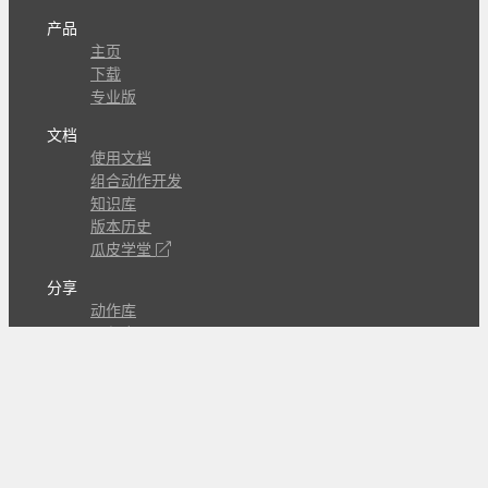
产品
主页
下载
专业版
文档
使用文档
组合动作开发
知识库
版本历史
瓜皮学堂
分享
动作库
子程序
外观
交流
问答讨论区
Github Issues
QQ群