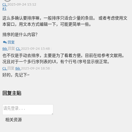
CL
2025-09-24 15:12
#
1
这么多确认要排序嘛，一般排序只适合少量的条目。 或者考虑使用文
本窗口，用文本方式编辑一下，可能更简单一些。
排序的是什么内容？
回复
tkk
回复
CL
2025-09-24 15:48
:
也不仅是手动去排序，主要是为了看着方便。目前在给参考文献用。
况且对于一个多行序列表的UI，有个行号/序号显示很正常。
CL
回复
tkk
2025-09-24 18:58
:
好的，先记下~
回复主贴
相关资源