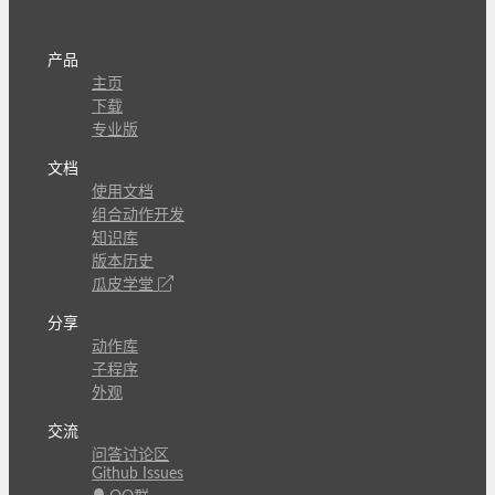
产品
主页
下载
专业版
文档
使用文档
组合动作开发
知识库
版本历史
瓜皮学堂
分享
动作库
子程序
外观
交流
问答讨论区
Github Issues