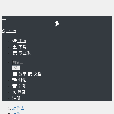
Quicker
主页
下载
专业版
分享
文档
讨论
外观
登录
注册
动作库