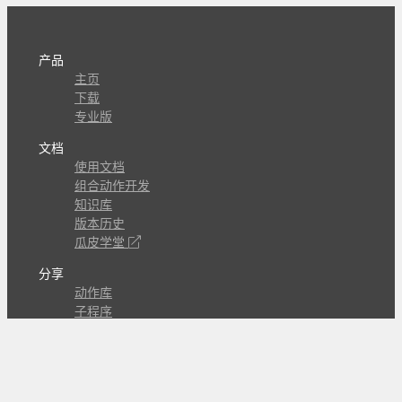
产品
主页
下载
专业版
文档
使用文档
组合动作开发
知识库
版本历史
瓜皮学堂
分享
动作库
子程序
外观
交流
问答讨论区
Github Issues