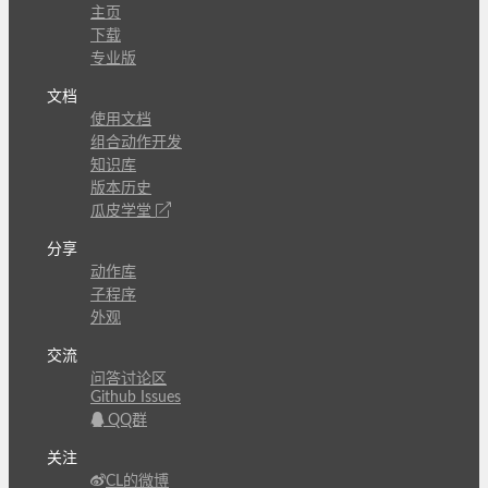
主页
下载
专业版
文档
使用文档
组合动作开发
知识库
版本历史
瓜皮学堂
分享
动作库
子程序
外观
交流
问答讨论区
Github Issues
QQ群
关注
CL的微博