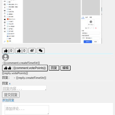
|
0
|
0
·
{{comment.createTimeStr}}
|
{{comment.votePoints}}
回复
编辑
{{reply.votePoints}}
回复
：
–
{{reply.createTimeStr}}
回复
x
提交回复
添加回复