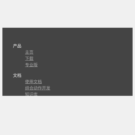
产品
主页
下载
专业版
文档
使用文档
组合动作开发
知识库
版本历史
瓜皮学堂
分享
动作库
子程序