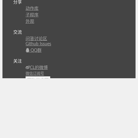
分享
动作库
子程序
外观
交流
问答讨论区
Github Issues
QQ群
关注
CL的微博
微信订阅号
条款
隐私政策
报告不良信息
Copyright © 北京立迩合讯科技有限公司
•
京ICP备