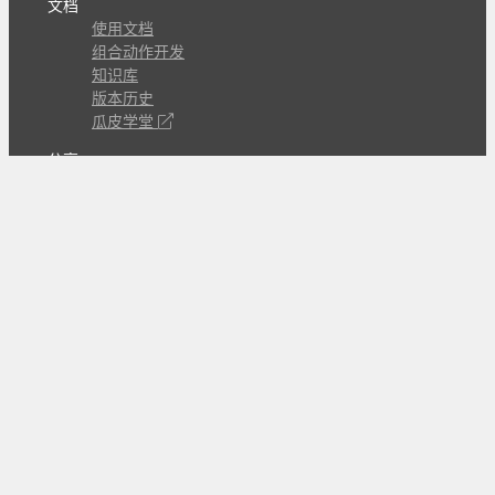
文档
使用文档
组合动作开发
知识库
版本历史
瓜皮学堂
分享
动作库
子程序
外观
交流
问答讨论区
Github Issues
QQ群
关注
CL的微博
微信订阅号