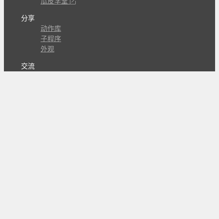
瓜皮学堂
分享
动作库
子程序
外观
交流
问答讨论区
Github Issues
QQ群
关注
CL的微博
微信订阅号
条款
隐私政策
报告不良信息