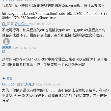
我希望用ahk映射为Ctrl的按键也能触发Quicker面板，有什么办法不
https://getquicker.net/Sharedaction?code=b8ccb940-df1a-4c0e-9f97-
08dec4f70a25&fromMyShare=true
CL
回复
Qiu Cool
:
2026-06-10 09:17
不太可行啊，如果模拟的ctrl也能触发quicker，在quicker里模拟ctrl，
就会造成循环了。最好在更底层，买个能直接改键的键盘比较理想。
涛涛涛
2026-06-09 11:06
#
2
这样的问题在wps,ahk,Quicker中那个独立出来都可以完成,为什么非要
混用把事情弄的复杂，你可能需要换一个思路处理问题
回复
Qiu Cool
回复
涛涛涛
:
2026-06-09 11:48
大佬，你倒是说说有啥思路呀。。。该不会是让我添加黑名单，在wps
不让Ctrl+ ← 发送home键吧，对我来说又增加了记忆成本，并不是好
方案