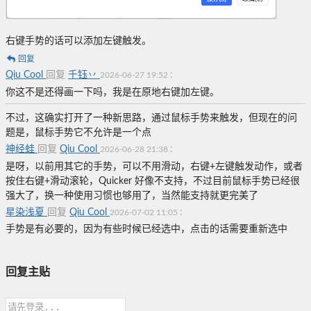
右键手势的话可以添加左键触发。
回复
Qiu Cool
回复
千钰丷
:
2026-06-27 19:52
你这不是还得画一下吗，我是在原地右键加左键。
不过，这确实打开了一种新思路，通过鼠标手势来触发，但现在的问
题是，鼠标手势它不允许是一个点
神经蛙
回复
Qiu Cool
:
2026-06-28 21:38
是呀，以前用其它的手势，可以不用滑动，右键+左键触发动作，或者
按住右键+滑动滚轮，Quicker 好像不支持，不过目前鼠标手势已经很
强大了，换一种使用习惯也够用了，当然能支持就更完美了
星染浅夏
回复
Qiu Cool
:
2026-07-02 11:05
手势是有必要的，因为有些时候已经选中，点击的话需要重新选中
回复主贴