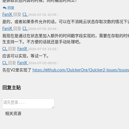
是获取状态内容的时候，同时输出时间么？
回复
FaniX
回复
CL
:
2026-07-01 20:39
是的，或者如果条件允许的话，可以在不消耗云状态存取次数的情况下
FaniX
回复
CL
:
2026-07-01 20:44
我现在是通过在状态里加入额外的时间戳字段实现的，需要在存取的时候做额外
生支持一下。不方便的话就还是手动处理吧。
CL
回复
FaniX
:
2026-07-01 21:02
应该可以实现，等试一下。
CL
回复
FaniX
:
2026-07-02 08:05
先在V2里实现了
https://github.com/QuickerOrg/Quicker2-issues/issue
回复主贴
相关资源