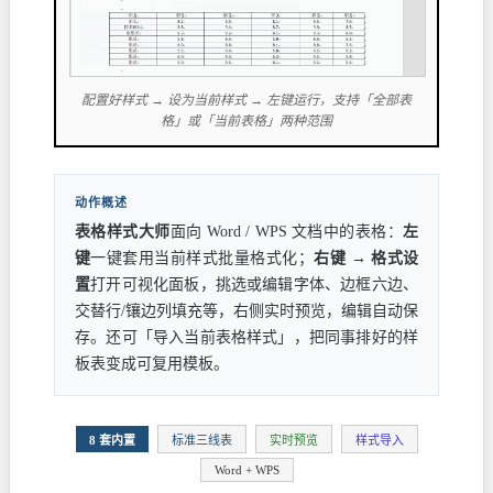
配置好样式 → 设为当前样式 → 左键运行，支持「全部表
格」或「当前表格」两种范围
动作概述
表格样式大师
面向 Word / WPS 文档中的表格：
左
键
一键套用当前样式批量格式化；
右键 → 格式设
置
打开可视化面板，挑选或编辑字体、边框六边、
交替行/镶边列填充等，右侧实时预览，编辑自动保
存。还可「导入当前表格样式」，把同事排好的样
板表变成可复用模板。
8 套内置
标准三线表
实时预览
样式导入
Word + WPS