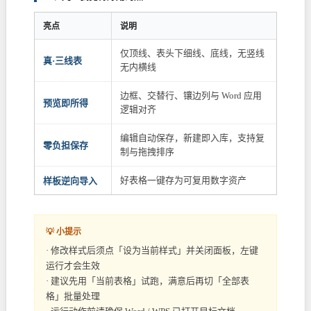
亮点
说明
仅顶线、表头下细线、底线，无竖线
真·三线表
无内横线
边框、交替行、镶边列与 Word 应用
预览即所得
逻辑对齐
编辑自动保存，新建即入库，支持复
零负担保存
制与拖拽排序
好表格一键存为可复用数字资产
样板逆向导入
💡 小提示
· 修改样式后须点「设为当前样式」并关闭面板，左键
运行才会生效
· 建议先用「当前表格」试跑，满意后再切「全部表
格」批量处理