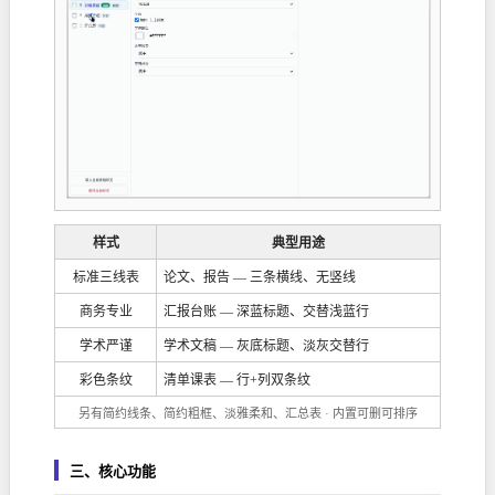
样式
典型用途
标准三线表
论文、报告 — 三条横线、无竖线
商务专业
汇报台账 — 深蓝标题、交替浅蓝行
学术严谨
学术文稿 — 灰底标题、淡灰交替行
彩色条纹
清单课表 — 行+列双条纹
另有简约线条、简约粗框、淡雅柔和、汇总表 · 内置可删可排序
三、核心功能