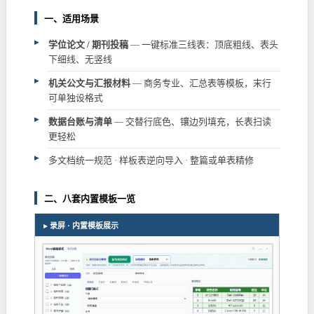
一、适用场景
▸
学位论文 / 期刊投稿
— 一键标准三线表：顶底粗线、表头
下细线、无竖线
▸
机关公文与汇报材料
— 商务专业、汇总表等模板，末行
可单独设格式
▸
数据台账与清单
— 交替行底色、镶边列填充，长表扫读
更轻松
▸
多文档统一规范 · 样板表逆向导入 · 整篇或单表精修
二、八套内置模板一览
▸ 录屏 · 内置模板展示