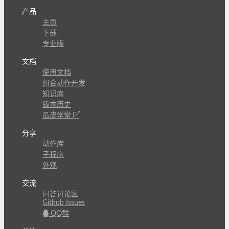
产品
主页
下载
专业版
文档
使用文档
组合动作开发
知识库
版本历史
瓜皮学堂
分享
动作库
子程序
外观
交流
问答讨论区
Github Issues
QQ群