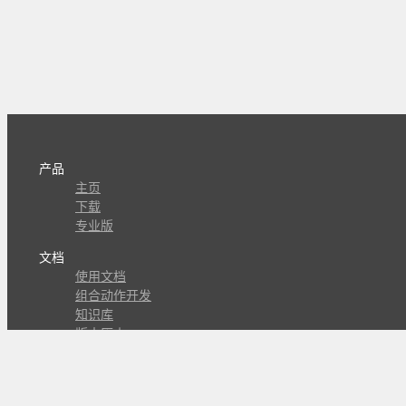
产品
主页
下载
专业版
文档
使用文档
组合动作开发
知识库
版本历史
瓜皮学堂
分享
动作库