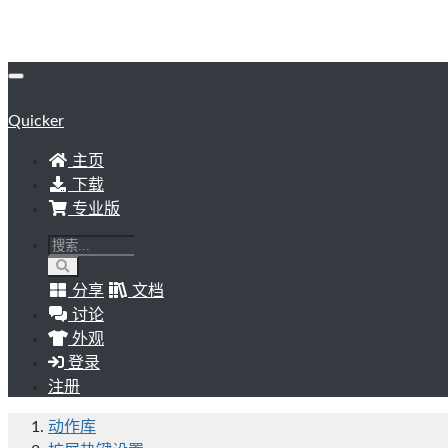
Quicker
主页
下载
专业版
分享
文档
讨论
外观
登录
注册
动作库