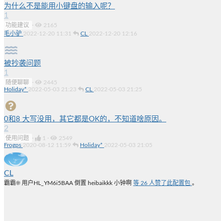
为什么不是能用小键盘的输入呢？
1
功能建议
·
2165
毛小驴
2022-12-20 11:31
CL
2022-12-20 12:16
被抄袭问题
1
随便聊聊
·
2445
Holiday*
2022-05-03 21:23
CL
2022-05-03 21:25
0和8 大写没用，其它都是OK的，不知道啥原因。
2
使用问题
·
1
·
2549
Frogps
2020-08-12 11:59
Holiday*
2022-05-03 21:05
CL
霸霸☀
用户HL_YM6i5BAA
倒置
heibaikkk
小钟啊
等
26
人赞了此配置包
。