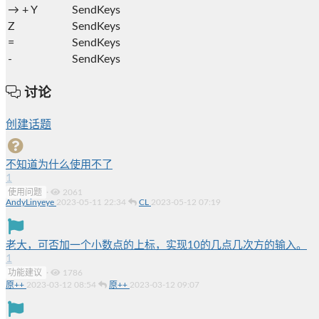
→ +
Y
SendKeys
Z
SendKeys
=
SendKeys
-
SendKeys
讨论
创建话题
不知道为什么使用不了
1
使用问题
·
2061
AndyLinyeye
2023-05-11 22:34
CL
2023-05-12 07:19
老大，可否加一个小数点的上标，实现10的几点几次方的输入。
1
功能建议
·
1786
原++
2023-03-12 08:54
原++
2023-03-12 09:07