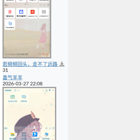
若频频回头，走不了远路
31
喜气羊羊
2026-03-27 22:08