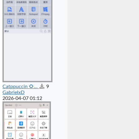
Catppuccin 🌻...
9
GabrielxD
2026-04-07 01:12