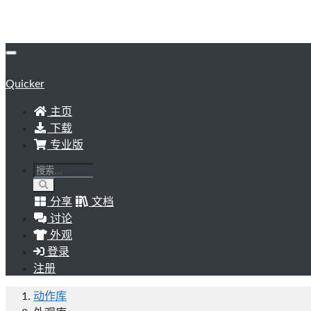
Quicker
主页
下载
专业版
分享
文档
讨论
外观
登录
注册
动作库