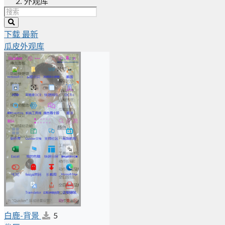
外观库
下载
最新
瓜皮外观库
白鹿-背景
5