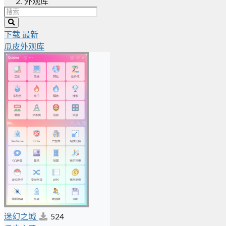
外观库
下载
最新
瓜皮外观库
迷幻之城
524