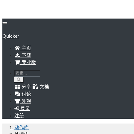
Quicker
主页
下载
专业版
分享
文档
讨论
外观
登录
注册
动作库