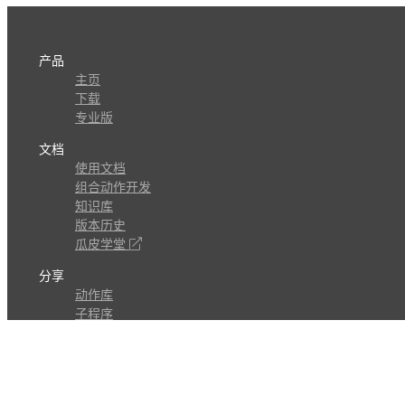
产品
主页
下载
专业版
文档
使用文档
组合动作开发
知识库
版本历史
瓜皮学堂
分享
动作库
子程序
外观
交流
问答讨论区
Github Issues