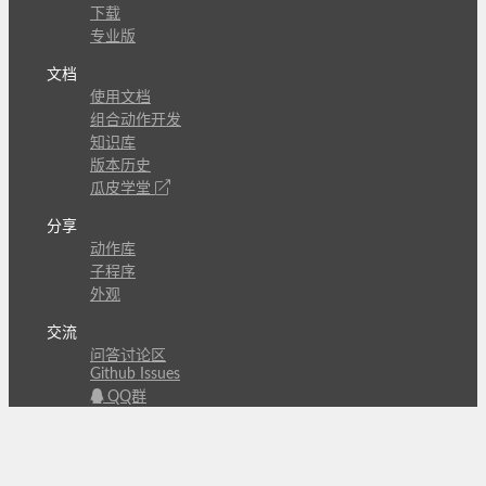
下载
专业版
文档
使用文档
组合动作开发
知识库
版本历史
瓜皮学堂
分享
动作库
子程序
外观
交流
问答讨论区
Github Issues
QQ群
关注
CL的微博
微信订阅号