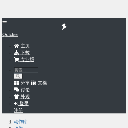
Quicker
主页
下载
专业版
分享
文档
讨论
外观
登录
注册
动作库