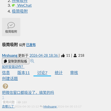
所有软件
WeChat
极简吸附
极简吸附
极简吸附
公开
已发布
Mrshuang
更新于
2026-04-28 18:36
|
11
|
218
复制到剪贴板
如何安装动作？
信息
版本
11
讨论
7
统计
审核
创建话题
把微信窗口都吸没了，搞笑的吗
1
使用问题
·
189
去哪儿了
2026-04-30 15:12
Mrshuang
2026-04-30 15:17