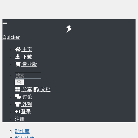
Quicker
主页
下载
专业版
分享
文档
讨论
外观
登录
注册
动作库