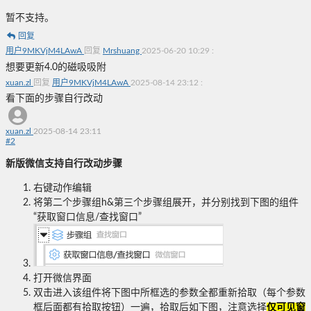
暂不支持。
回复
用户9MKVjM4LAwA
回复
Mrshuang
2025-06-20 10:29
:
想要更新4.0的磁吸吸附
xuan.zl
回复
用户9MKVjM4LAwA
2025-08-14 23:12
:
看下面的步骤自行改动
xuan.zl
2025-08-14 23:11
#
2
新版微信支持自行改动步骤
右键动作编辑
将第二个步骤组h&第三个步骤组展开，并分别找到下图的组件
“获取窗口信息/查找窗口”
打开微信界面
双击进入该组件将下图中所框选的参数全都重新拾取（每个参数
框后面都有拾取按钮）一遍，拾取后如下图，注意选择
仅可见窗