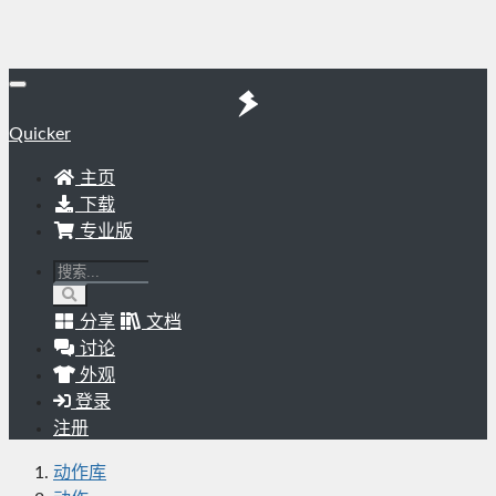
Quicker
主页
下载
专业版
分享
文档
讨论
外观
登录
注册
动作库