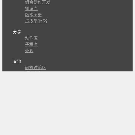
组合动作开发
知识库
版本历史
瓜皮学堂
分享
动作库
子程序
外观
交流
问答讨论区
Github Issues
QQ群
关注
CL的微博
微信订阅号