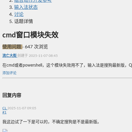
组合动作开发参考
输入法状态
讨论
话题详情
cmd窗口模块失效
使用问题
·
647 次浏览
流亡大街
创建于 2025-11-07 08:45
在cmd或者powershell，这个模块失效用不了，输入法是搜狗最新版，Qu
添加评论
回复内容
CL
2025-11-07 09:05
#
1
我这边试了一下是可以的，不确定搜狗是不是最新版。