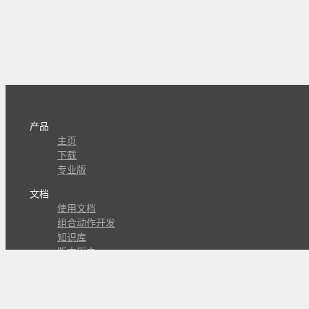
产品
主页
下载
专业版
文档
使用文档
组合动作开发
知识库
版本历史
瓜皮学堂
分享
动作库