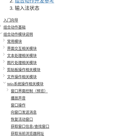
组合动作开发参考
输入法状态
入门向导
组合动作基础
组合动作模块说明
常用模块
界面交互相关模块
文本处理相关模块
图片处理相关模块
剪贴板操作相关模块
文件操作相关模块
Win系统操作相关模块
窗口界面控制（预览）
播放声音
窗口操作
向窗口发送消息
恢复活动窗口
获取窗口信息/查找窗口
获取当前浏览器网址