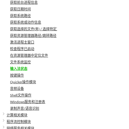
获取前台进程信息
获取日期时间
获取系统路径
获取系统或动作信息
获取选择的文件(夹) / 选择特定文件
获取资源管理器路径/跳转路径
激活进程主窗口
检查程序已启动
在资源管理器中定位文件
文件系统监控
输入法状态
按键操作
Quicker操作模块
音频设备
Shell文件操作
Windows服务和注册表
录制声音/语音识别
计算相关模块
程序流控制模块
网络服务相关模块