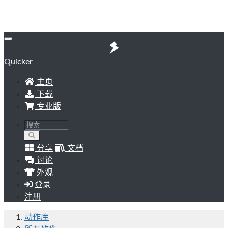
Quicker
主页
下载
专业版
分享
文档
讨论
外观
登录
注册
动作库