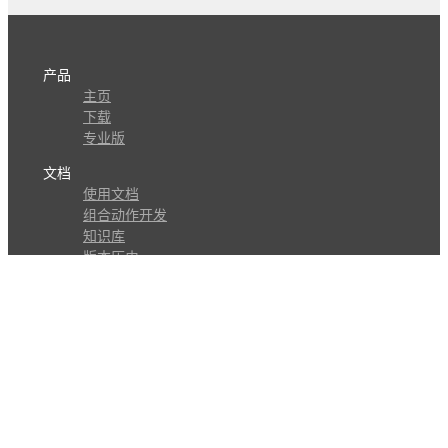
产品
主页
下载
专业版
文档
使用文档
组合动作开发
知识库
版本历史
瓜皮学堂
分享
动作库
子程序
外观
交流
问答讨论区