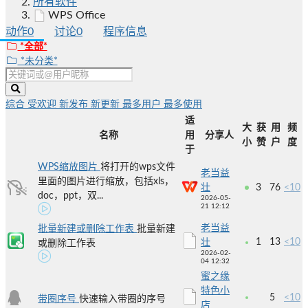
所有软件
WPS Office
动作
0
讨论
0
程序信息
*全部*
*未分类*
综合
受欢迎
新发布
新更新
最多用户
最多使用
适
大
获
用
频
名称
用
分享人
小
赞
户
度
于
WPS缩放图片
将打开的wps文件
老当益
里面的图片进行缩放，包括xls，
壮
3
76
<10
doc，ppt，双...
2026-05-
21 12:12
老当益
批量新建或删除工作表
批量新建
1
13
<10
壮
或删除工作表
2026-02-
04 12:32
蜜之缘
特色小
5
<10
带圈序号
快速输入带圈的序号
店