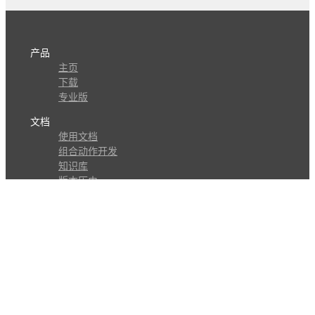
产品
主页
下载
专业版
文档
使用文档
组合动作开发
知识库
版本历史
瓜皮学堂
分享
动作库
子程序
外观
交流
问答讨论区