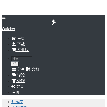
Quicker
主页
下载
专业版
分享
文档
讨论
外观
登录
注册
动作库