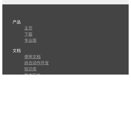
产品
主页
下载
专业版
文档
使用文档
组合动作开发
知识库
版本历史
瓜皮学堂
分享
动作库
子程序
外观
交流
问答讨论区