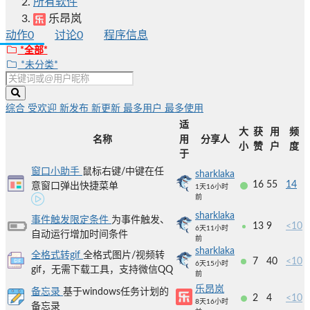
所有软件
乐昂岚
动作
0
讨论
0
程序信息
*全部*
*未分类*
综合
受欢迎
新发布
新更新
最多用户
最多使用
适
大
获
用
频
名称
用
分享人
小
赞
户
度
于
窗口小助手
鼠标右键/中键在任
sharklaka
16
55
14
意窗口弹出快捷菜单
1天16小时
前
sharklaka
事件触发限定条件
为事件触发、
13
9
<10
6天11小时
自动运行增加时间条件
前
sharklaka
全格式转gif
全格式图片/视频转
7
40
<10
6天15小时
gif，无需下载工具，支持微信QQ
前
乐昂岚
备忘录
基于windows任务计划的
2
4
<10
8天16小时
备忘录