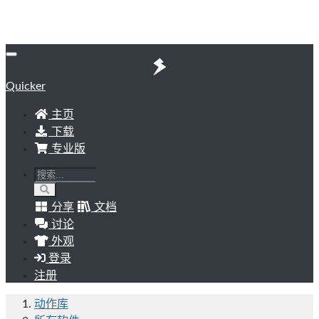
Quicker
主页
下载
专业版
分享
文档
讨论
外观
登录
注册
动作库