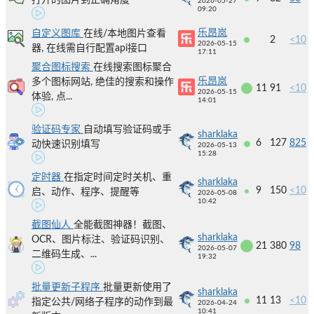
打开的图片到正确角度
2026-05-27
09:20
乐昂岚
自定义图库
在线/本地图片查看
2
<10
2026-05-15
器, 在线需自行配置api接口
17:11
聚合图标搜索
在线搜索图标聚合
乐昂岚
多个图标网站, 绝佳的搜索和操作
11
91
<10
2026-05-15
体验, 点...
14:01
验证码专家
自动填写验证码或手
sharklaka
6
127
825
动快速识别填写
2026-05-13
15:28
定时器
在指定时间定时关机、重
sharklaka
9
150
<10
启、动作、程序、提醒等
2026-05-08
10:42
截图仙人
全能截图神器！截图、
sharklaka
OCR、图片标注、验证码识别、
21
380
98
2026-05-07
二维码生成、...
19:32
批量更新子程序
批量更新使用了
sharklaka
11
13
<10
指定公共/网络子程序的动作到最
2026-04-24
10:41