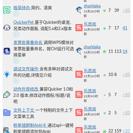
前
sharklaka
极简待办
简约、清爽
7
39
<10
15天10小时
前
QuickerPet
基于Quicker的桌宠,
乐昂岚
7
17
41
另类动作面板, 适配1.x和2.x版本
16天10小时
前
发票批量重命名
调用WPS模块对
sharklaka
发票批量重命名，按Ctrl运行可选
11
113
14
16天15小时
择菜单
前
调试文件操作
含有多种对调试文
乐昂岚
10
8
<10
件的功能,详情见介绍
21天16小时
前
动作外观修改
兼容Quicker 1.0和
乐昂岚
5
7
<10
2.0 版本,修改动作图标/标题/说
23天9小时
前
明
乐昂岚
文件上下文
一个特制的文件上下
2
5
<10
28天10小时
文菜单工具
前
粉笔错题制Anki卡
通过api一键将
乐昂岚
22
159
<10
粉笔错题添加到Anki
29天14小时