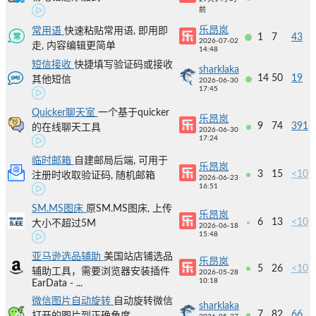
前
乐昂岚
常用语
快速粘贴常用语, 即用即
1
7
43
2026-07-02
走, 内容编辑更简单
14:48
短信接收
快捷填写验证码或接收
sharklaka
14
50
19
其他短信
2026-06-30
17:45
Quicker聊天室
一个基于quicker
乐昂岚
9
74
391
的在线聊天工具
2026-06-30
17:24
临时邮箱
自建邮局后端, 可用于
乐昂岚
3
15
<10
注册时收取验证码, 随机邮箱
2026-06-23
16:51
SM.MS图床
原SM.MS图床, 上传
乐昂岚
6
13
<10
大小不超过5M
2026-06-18
15:48
亚马逊选品辅助
美国站店铺选品
乐昂岚
5
26
<10
辅助工具，需要浏览器安装插件
2026-05-28
10:18
EarData - ...
微信图片自动旋转
自动旋转微信
sharklaka
7
82
66