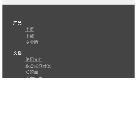
产品
主页
下载
专业版
文档
使用文档
组合动作开发
知识库
版本历史
瓜皮学堂
分享
动作库
子程序
外观
交流
问答讨论区