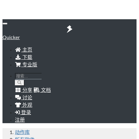
Quicker
主页
下载
专业版
分享
文档
讨论
外观
登录
注册
动作库