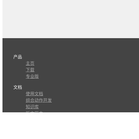
产品
主页
下载
专业版
文档
使用文档
组合动作开发
知识库
版本历史
瓜皮学堂
分享
动作库