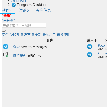
所有软件
Telegram Desktop
动作
4
讨论
0
程序信息
*全部*
*未分类*
综合
受欢迎
新发布
新更新
最多用户
最多使用
名称
适用于
Poto
Save
save to Messages
2021-07
kunpe
版本更新
更新记录
2020-05