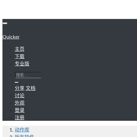
Quicker
主页
下载
专业版
分享
文档
讨论
外观
登录
注册
动作库