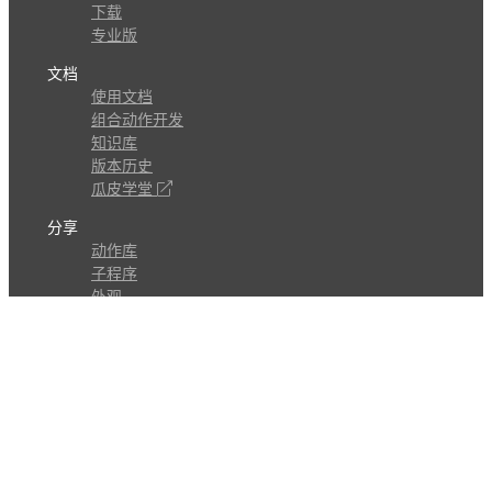
下载
专业版
文档
使用文档
组合动作开发
知识库
版本历史
瓜皮学堂
分享
动作库
子程序
外观
交流
问答讨论区
Github Issues
QQ群
关注
CL的微博
微信订阅号