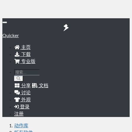
Quicker
主页
下载
专业版
分享
文档
讨论
外观
登录
注册
动作库