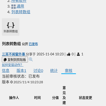
所有软件
通用
列表转数组
列表转数组
列表转数组
公开
已发布
三耳不闻窗外事
分享于
2025-11-04 10:23
|
0
|
1
复制到剪贴板
如何安装动作？
信息
版本
1
讨论
0
统计
审核
当前审核状态：
已发布
版本
0
2025/11/4 10:23:28
意
见
操作人
时间
分值
及
状态变更
建