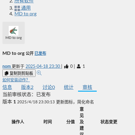
所有软件
通用
MD to org
MD to org
MD to org
公开
已发布
nom
更新于
2025-04-18 23:30
|
0
|
1
复制到剪贴板
如何安装动作？
信息
版本
2
讨论
0
统计
审核
当前审核状态：
已发布
版本
1
2025/4/18 23:30:13
更新图标，简化命名
意
见
操作人
时间
分值
及
状态变更
建
议