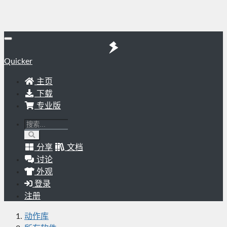
Quicker
主页
下载
专业版
分享
文档
讨论
外观
登录
注册
动作库