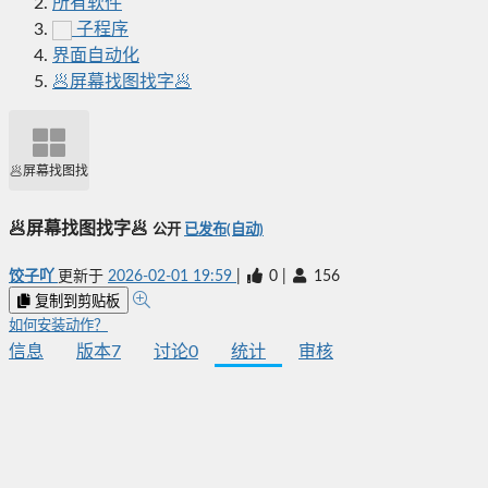
所有软件
子程序
界面自动化
🥟屏幕找图找字🥟
🥟屏幕找图找字🥟
🥟屏幕找图找字🥟
公开
已发布(自动)
饺子吖
更新于
2026-02-01 19:59
|
0
|
156
复制到剪贴板
如何安装动作？
信息
版本
7
讨论
0
统计
审核