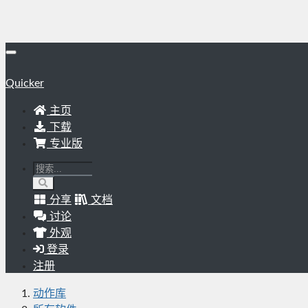
Quicker
主页
下载
专业版
分享
文档
讨论
外观
登录
注册
动作库