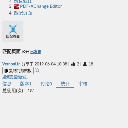
所有软件
PDF-XChange Editor
匹配页面
匹配页面
匹配页面
公开
已发布
VernonLin
分享于
2019-06-04 10:38
|
2
|
18
复制到剪贴板
如何安装动作？
信息
版本
1
讨论
0
统计
审核
总使用(次)：
181