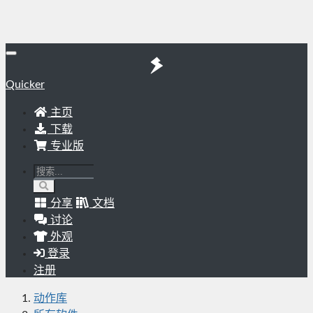
Quicker
主页
下载
专业版
分享
文档
讨论
外观
登录
注册
动作库