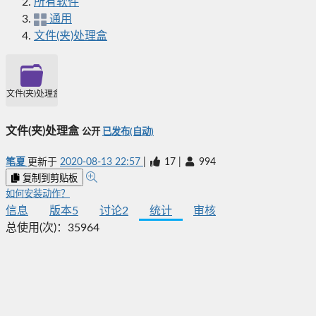
所有软件
通用
文件(夹)处理盒
文件(夹)处理盒
文件(夹)处理盒
公开
已发布(自动)
笔夏
更新于
2020-08-13 22:57
|
17
|
994
复制到剪贴板
如何安装动作？
信息
版本
5
讨论
2
统计
审核
总使用(次)：
35964