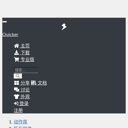
Quicker
主页
下载
专业版
分享
文档
讨论
外观
登录
注册
动作库