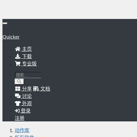
Quicker
主页
下载
专业版
分享
文档
讨论
外观
登录
注册
动作库