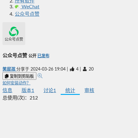
所有软件
WeChat
公众号点赞
公众号点赞
公众号点赞
公开
已发布
笑屁孩
分享于
2024-03-26 19:04
|
4
|
20
复制到剪贴板
如何安装动作？
信息
版本
1
讨论
1
统计
审核
总使用(次)：
212