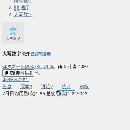
所有软件
通用
大写数字
大写数字
大写数字
公开
已发布(自动)
CL
更新于
2020-07-25 21:06
|
35
|
4320
复制到剪贴板
如何安装动作？
信息
版本
3
讨论
2
统计
审核
7日日均用量(次)：
96
总使用(次)：
245043