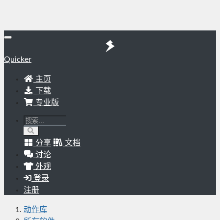
Quicker
主页
下载
专业版
分享
文档
讨论
外观
登录
注册
动作库