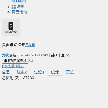
所有软件
通用
页面滚动
页面滚动
页面滚动
公开
已发布
九牧
更新于
2024-09-19 08:49
|
0
|
51
复制到剪贴板
如何安装动作？
信息
版本
2
讨论
0
统计
审核
总使用(次)：
37230