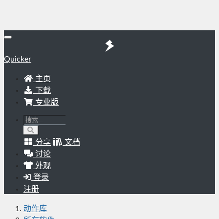
Quicker
主页
下载
专业版
分享
文档
讨论
外观
登录
注册
动作库