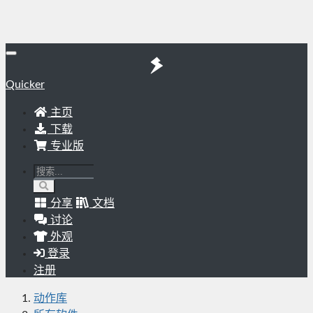
Quicker
主页
下载
专业版
分享
文档
讨论
外观
登录
注册
动作库