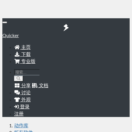
Quicker
主页
下载
专业版
分享
文档
讨论
外观
登录
注册
动作库