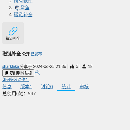
所有软件
鲨鱼
磁链补全
磁链补全
磁链补全
公开
已发布
sharklaka
分享于
2024-06-25 21:36
|
5
|
18
复制到剪贴板
如何安装动作？
信息
版本
1
讨论
0
统计
审核
总使用(次)：
547