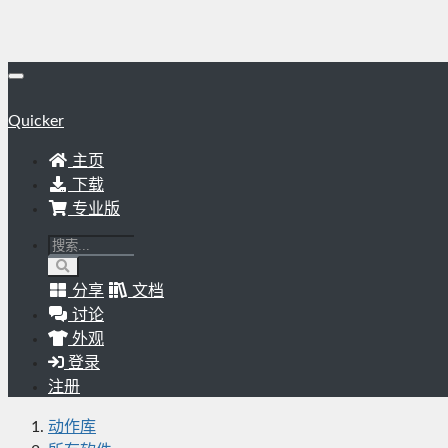
Quicker
主页
下载
专业版
分享
文档
讨论
外观
登录
注册
动作库