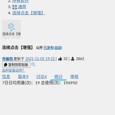
所有软件
通用
连续点击【增强】
连续点击【增强】
连续点击【增强】
公开
已发布(自动)
帝幽悠
更新于
2021-11-05 19:22
|
32
|
2862
复制到剪贴板
如何安装动作？
信息
版本
9
讨论
4
统计
审核
7日日均用量(次)：
19
总使用(次)：
196950