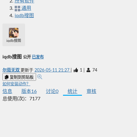
所有软件
通用
iqdb搜图
iqdb搜图
iqdb搜图
公开
已发布
尔茄无双
更新于
2026-05-11 21:27
|
1
|
74
复制到剪贴板
如何安装动作？
信息
版本
16
讨论
0
统计
审核
总使用(次)：
7177