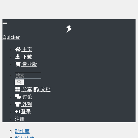
Quicker
主页
下载
专业版
分享
文档
讨论
外观
登录
注册
动作库