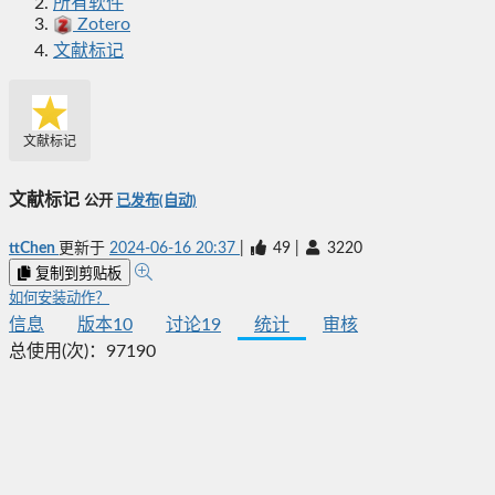
所有软件
Zotero
文献标记
文献标记
文献标记
公开
已发布(自动)
ttChen
更新于
2024-06-16 20:37
|
49
|
3220
复制到剪贴板
如何安装动作？
信息
版本
10
讨论
19
统计
审核
总使用(次)：
97190