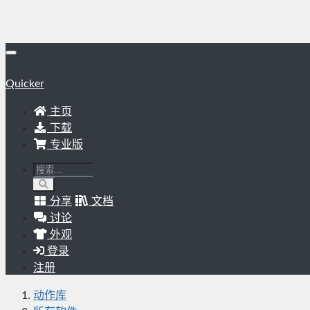
Quicker
主页
下载
专业版
分享
文档
讨论
外观
登录
注册
动作库