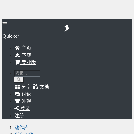
Quicker
主页
下载
专业版
分享
文档
讨论
外观
登录
注册
动作库