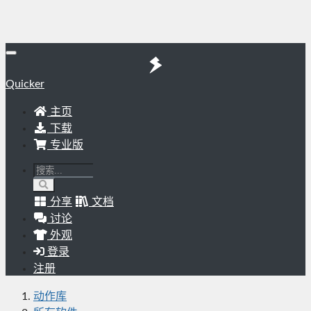
Quicker
主页
下载
专业版
分享
文档
讨论
外观
登录
注册
动作库