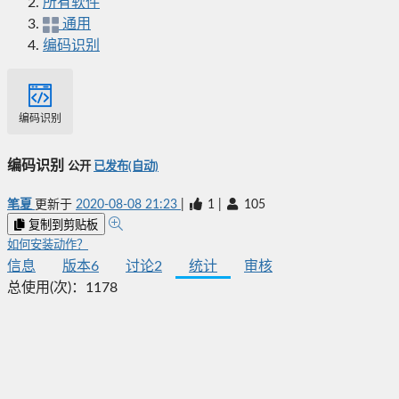
所有软件
通用
编码识别
编码识别
编码识别
公开
已发布(自动)
笔夏
更新于
2020-08-08 21:23
|
1
|
105
复制到剪贴板
如何安装动作？
信息
版本
6
讨论
2
统计
审核
总使用(次)：
1178