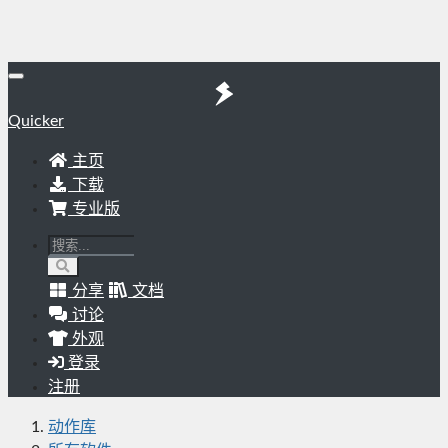
Quicker
主页
下载
专业版
分享
文档
讨论
外观
登录
注册
动作库