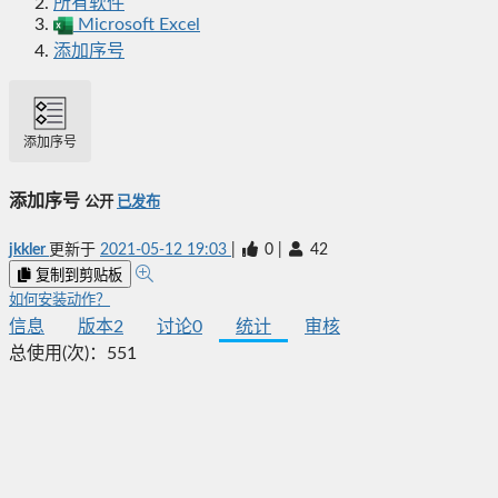
所有软件
Microsoft Excel
添加序号
添加序号
添加序号
公开
已发布
jkkler
更新于
2021-05-12 19:03
|
0
|
42
复制到剪贴板
如何安装动作？
信息
版本
2
讨论
0
统计
审核
总使用(次)：
551