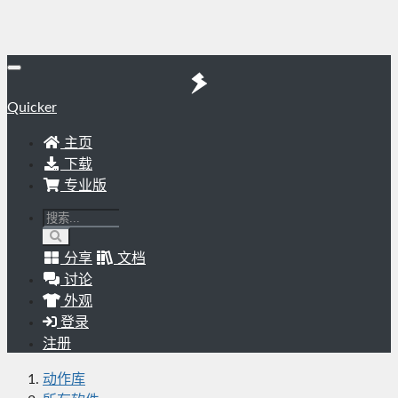
Quicker
主页
下载
专业版
分享
文档
讨论
外观
登录
注册
动作库