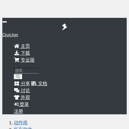
Quicker
主页
下载
专业版
分享
文档
讨论
外观
登录
注册
动作库