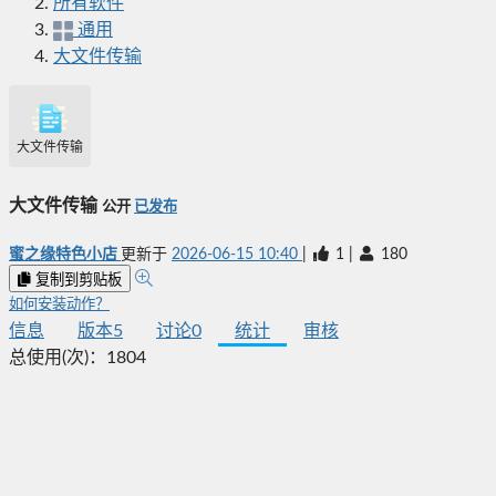
所有软件
通用
大文件传输
大文件传输
大文件传输
公开
已发布
蜜之缘特色小店
更新于
2026-06-15 10:40
|
1
|
180
复制到剪贴板
如何安装动作？
信息
版本
5
讨论
0
统计
审核
总使用(次)：
1804