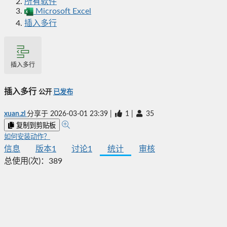
所有软件
Microsoft Excel
插入多行
插入多行
插入多行
公开
已发布
xuan.zl
分享于
2026-03-01 23:39
|
1
|
35
复制到剪贴板
如何安装动作？
信息
版本
1
讨论
1
统计
审核
总使用(次)：
389