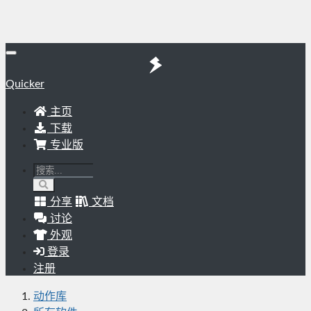
Quicker
主页
下载
专业版
分享
文档
讨论
外观
登录
注册
动作库