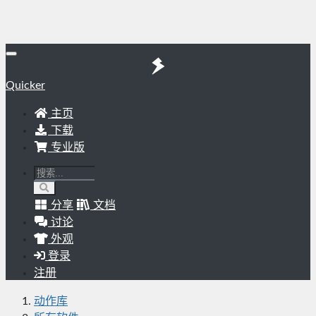
Quicker
主页
下载
专业版
分享
文档
讨论
外观
登录
注册
动作库