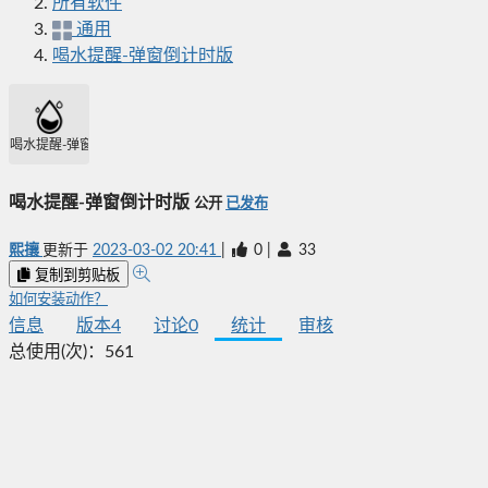
所有软件
通用
喝水提醒-弹窗倒计时版
喝水提醒-弹窗倒计时版
喝水提醒-弹窗倒计时版
公开
已发布
熙攘
更新于
2023-03-02 20:41
|
0
|
33
复制到剪贴板
如何安装动作？
信息
版本
4
讨论
0
统计
审核
总使用(次)：
561